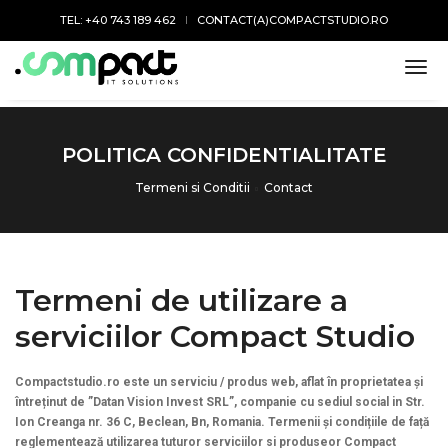
TEL: +40 743 189 462
CONTACT(A)COMPACTSTUDIO.RO
togg
POLITICA CONFIDENTIALITATE
Termeni si Conditii
Contact
Termeni de utilizare a
serviciilor Compact Studio
Compactstudio.ro este un serviciu / produs web, aflat în proprietatea și
întreținut de ”Datan Vision Invest SRL”, companie cu sediul social in Str.
Ion Creanga nr. 36 C, Beclean, Bn, Romania. Termenii și condițiile de față
reglementează utilizarea tuturor serviciilor si produseor Compact