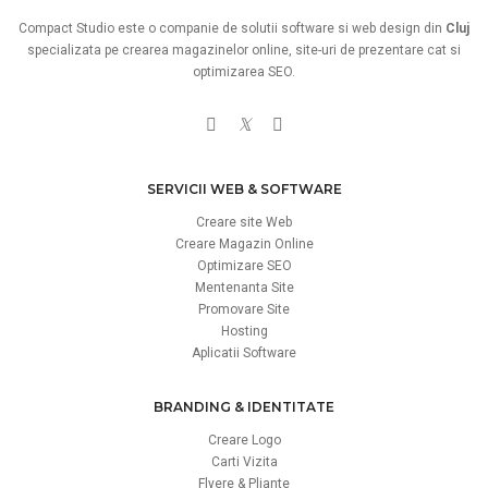
Compact Studio este o companie de
solutii software
si
web design
din
Cluj
specializata pe crearea
magazinelor online
,
site-uri de prezentare
cat si
optimizarea SEO
.
𝕏
SERVICII WEB & SOFTWARE
Creare site Web
Creare Magazin Online
Optimizare SEO
Mentenanta Site
Promovare Site
Hosting
Aplicatii Software
BRANDING & IDENTITATE
Creare Logo
Carti Vizita
Flyere & Pliante